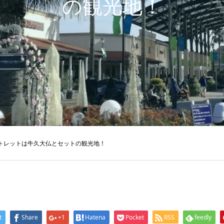
の観光地！
トレットは牛久大仏とセットの観光地！
t
Share
+1
Hatena
Pocket
RSS
feedly