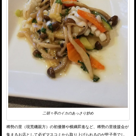
二胡々亭のイカのあっさり炒め
稀勢の里（現荒磯親方）の初優勝や横綱昇進など、稀勢の里後援会が
集まるお店として必ずマスコミから取り上げられるのが甲子亭でし