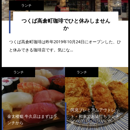
ランチ
つくば高倉町珈琲でひと休みしません
か
つくば高倉町珈琲は昨年2019年10月24日にオープンした、ひ
と休みできる珈琲店です。気にな…
ランチ
ランチ
阿見プレミアムアウトレッ
金太楼鮨 牛久店はまずはラ
ト・和幸でお値打ちランチ
ンチから
を…