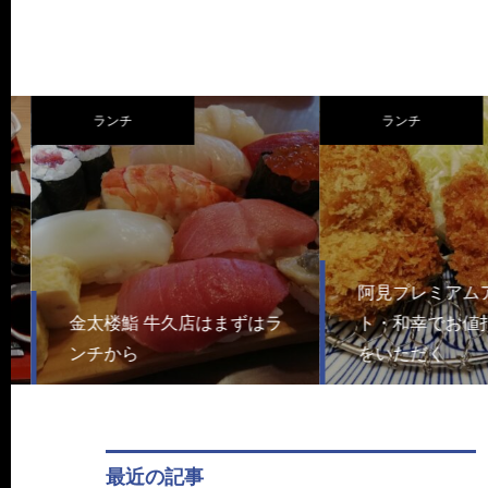
ランチ
ランチ
阿見プレミアムア
金太楼鮨 牛久店はまずはラ
ト・和幸でお値打
ンチから
をいただく
最近の記事