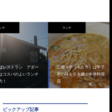
チ
ランチ
レストラン アダー
二胡々亭（牛久市）は甲子
コスパのよいランチ
亭の味を引き継ぐ中華料理
！
店
ピックアップ記事