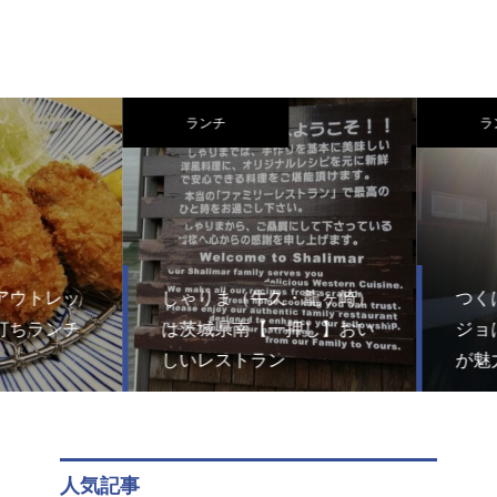
ランチ
ラン
ウトレッ
しゃりま（牛久・龍ヶ崎）
つくば
ちランチ
は茨城県南【一押し】おい
ジョは
しいレストラン
が魅力
人気記事