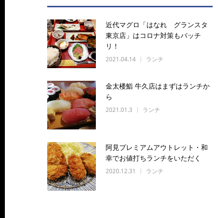
近代マグロ「はなれ グランスタ
東京店」はコロナ対策もバッチ
リ！
2021.04.14
ランチ
金太楼鮨 牛久店はまずはランチか
ら
2021.01.3
ランチ
阿見プレミアムアウトレット・和
幸でお値打ちランチをいただく
2020.12.31
ランチ